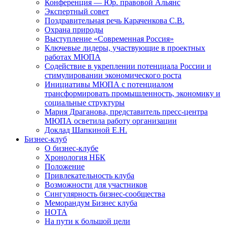
Конференция — Юр. правовой Альянс
Экспертный совет
Поздравительная речь Караченкова С.В.
Охрана природы
Выступление «Современная Россия»
Ключевые лидеры, участвующие в проектных
работах МЮПА
Cодействие в укреплении потенциала России и
стимулировании экономического роста
Инициативы МЮПА с потенциалом
трансформировать промышленность, экономику и
социальные структуры
Мария Драганова, представитель пресс-центра
МЮПА осветила работу организации
Доклад Шапкиной Е.Н.
Бизнес-клуб
О бизнес-клубе
Хронология НБК
Положение
Привлекательность клуба
Возможности для участников
Сингулярность бизнес-сообщества
Меморандум Бизнес клуба
НОТА
На пути к большой цели