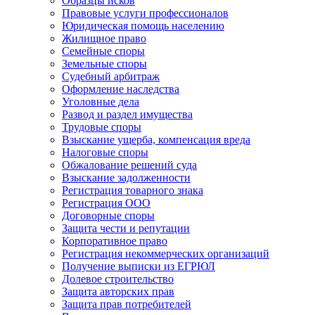
Образцы исков
Правовые услуги профессионалов
Юридическая помощь населению
Жилищное право
Семейные споры
Земельные споры
Судебный арбитраж
Оформление наследства
Уголовные дела
Развод и раздел имущества
Трудовые споры
Взыскание ущерба, компенсация вреда
Налоговые споры
Обжалование решений суда
Взыскание задолженности
Регистрация товарного знака
Регистрация ООО
Договорные споры
Защита чести и репутации
Корпоративное право
Регистрация некоммерческих организаций
Получение выписки из ЕГРЮЛ
Долевое строительство
Защита авторских прав
Защита прав потребителей