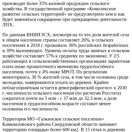
производят более 35% валовой продукции сельского
хозяйства. В государственной программе «Комплексное
развитие сельских территорий» не предусмотрено кем и как
будет заменяться сокращение при прекращении деятельности
ЛПХ.
По данным ВНИИЭСХ, несмотря на то что доля жителей села
в общем населении страны составляет 26%, в сельских
поселениях в 2018 г. проживало 36% российских безработных
и 39% малоимущих. Уровень оплаты труда занятых в сельском
хозяйстве составляет 57% к среднему по экономике. У 2/5
работающих в сельскохозяйственных организациях заработная
плата ниже прожиточного минимума трудоспособного
населения, почти у 4% ниже МРОТ. По результатам
мониторинга, 30 % жителей села, в том числе половина среди
молодежи, намериваются уехать из деревни. Крайне
неблагоприятным остается демографический прогноз: к 2030
г. численность сельского населения (по расчетам Росстата)
сократится почти на 5 млн - с 37 млн до 32,3 млн, а доля
населения в трудоспособном возрасте составит менее
половины его численности.
Территория МО «Галкинское сельское поселение»
Камышловского района Свердловской области занимает
территорию площадью более 600 км2. В 15 сёлах и деревнях