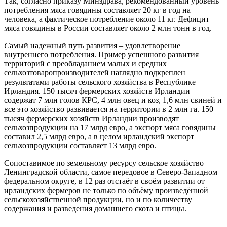
Так, согласно приказу Минздрава, рекомендованный уровень
потребления мяса говядины составляет 20 кг в год на
человека, а фактическое потребление около 11 кг. Дефицит
мяса говядины в России составляет около 2 млн тонн в год.
С
амый надежный путь развития – удовлетворение
внутреннего потребления. Пример успешного развития
территорий с преобладанием малых и средних
сельхозтоваропроизводителей наглядно подкреплен
результатами работы сельского хозяйства в Республике
Ирландия. 150 тысяч фермерских хозяйств Ирландии
содержат 7 млн голов КРС, 4 млн овец и коз, 1,6 млн свиней и
все это хозяйство развивается на территории в 2 млн га. 150
тысяч фермерских хозяйств Ирландии производят
сельхозпродукции на 17 млрд евро, а экспорт мяса говядины
составил 2,5 млрд евро, а в целом ирландский экспорт
сельхозпродукции составляет 13 млрд евро.
Сопоставимое по земельному ресурсу сельское хозяйство
Ленинградской области, самое передовое в Северо-Западном
федеральном округе, в 12 раз отстаёт в своём развитии от
ирландских фермеров не только по объёму произведённой
сельскохозяйственной продукции, но и по количеству
содержания и разведения домашнего скота и птицы.