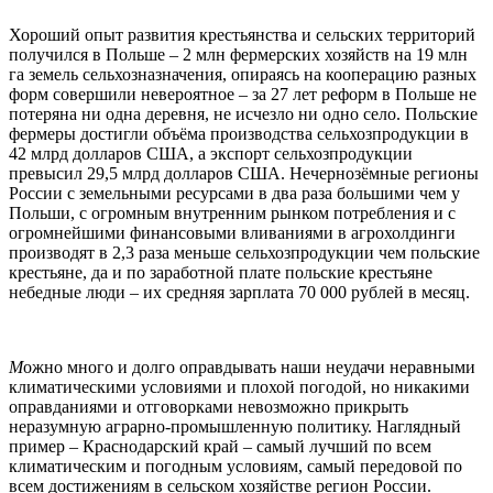
Хороший опыт развития крестьянства и сельских территорий
получился в Польше – 2 млн фермерских хозяйств на 19 млн
га земель сельхозназначения, опираясь на кооперацию разных
форм совершили невероятное – за 27 лет реформ в Польше не
потеряна ни одна деревня, не исчезло ни одно село. Польские
фермеры достигли объёма производства сельхозпродукции в
42 млрд долларов США, а экспорт сельхозпродукции
превысил 29,5 млрд долларов США. Нечернозёмные регионы
России с земельными ресурсами в два раза большими чем у
Польши, с огромным внутренним рынком потребления и с
огромнейшими финансовыми вливаниями в агрохолдинги
производят в 2,3 раза меньше сельхозпродукции чем польские
крестьяне, да и по заработной плате польские крестьяне
небедные люди – их средняя зарплата 70 000 рублей в месяц.
М
ожно много и долго оправдывать наши неудачи неравными
климатическими условиями и плохой погодой, но никакими
оправданиями и отговорками невозможно прикрыть
неразумную аграрно-промышленную политику. Наглядный
пример – Краснодарский край – самый лучший по всем
климатическим и погодным условиям, самый передовой по
всем достижениям в сельском хозяйстве регион России.