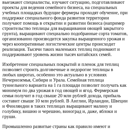
выезжают специалисты, изучают ситуацию, подготавливают
проекты для ведения семейного бизнеса, на специальных
учебных площадках будущие фермеры проходят обучение, при
поддержке специального фонда развития территории
получают помощь в открытии и развитии бизнеса (например
строительство теплицы для выращивания овощей закрытого
грунта), выращивают специально подобранные сорта томатов,
организованно производится закупка выращенного урожая и
через кооперативные логистические центры происходит
реализация. Тысячи таких маленьких теплиц поднимают и
поддерживают уровень жизни тысяч китайских семей.
Изобретение специальных покрытий и пленок для теплиц
позволяет строить долговечные и недорогие теплицы в
любых широтах, особенно это актуально в условиях
Нечерноземья, Сибири и Урала. Семейная теплица
туннельного варианта на 1 га площади позволит получать как
минимум по два урожая в год овощей и ягод. Фермерская
семья получит в год свыше 20 млн рублей дохода, прибыль
составит свыше 10 млн рублей. В Англии, Ирландии, Швеции
и Финляндии в таких теплицах выращивают малину и
голубику, вишню и черешню, виноград и, даже, яблоки и
груши.
Промышленно развитые страны как правило имеют и