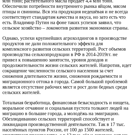
млн тонн; растительного масла продаёт 4,4 млн тонн.
Обеспечили потребности внутреннего рынка яйцом, мясом
птицы и свинины. Вся эта продукция недешёвая и не всегда
соответствует стандартам качества и вкуса, но зато есть что
есть. Владимир Путин на фоне таких успехов заявил, что
сельское хозяйство – локомотив развития экономики страны.
Однако, успехи крупнейших агрохолдингов в производстве
продуктов не дали положительного эффекта для
комплексного развития сельских территорий. Рост объемов
производства сельхозпродукции в РФ в 2014-2019гг. не
привел к повышению занятости, уровня доходов и
продолжительности жизни сельских жителей. Напротив, идет
сокращение численности сельского населения за счет
снижения длительности жизни, снижения рождаемости и
миграционного оттока в города. Самой большой проблемой
является отсутствие рабочих мест и рост доли бедных среди
сельских жителей.
Тотальная безработица, финансовая безысходность и нищета,
моральное отчаяние и социальная пустота толкают людей на
миграцию в большие города, а молодёжь на эмиграцию.
Обезлюдиванию сельских территорий способствует и
ликвидация производственной деятельности. Так в 17 тыс.
населённых пунктов России, от 100 до 1500 жителей,