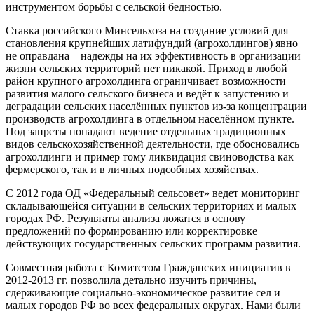
инструментом борьбы с сельской бедностью.
Ставка российского Минсельхоза на создание условий для
становления крупнейших латифундий (агрохолдингов) явно
не оправдана – надежды на их эффективность в организации
жизни сельских территорий нет никакой. Приход в любой
район крупного агрохолдинга ограничивает возможности
развития малого сельского бизнеса и ведёт к запустению и
деградации сельских населённых пунктов из-за концентрации
производств агрохолдинга в отдельном населённом пункте.
Под запреты попадают ведение отдельных традиционных
видов сельскохозяйственной деятельности, где обосновались
агрохолдинги и пример тому ликвидация свиноводства как
фермерского, так и в личных подсобных хозяйствах.
С 2012 года ОД «Федеральный сельсовет» ведет мониторинг
складывающейся ситуации в сельских территориях и малых
городах РФ. Результаты анализа ложатся в основу
предложений по формированию или корректировке
действующих государственных сельских программ развития.
Совместная работа с Комитетом Гражданских инициатив в
2012-2013 гг. позволила детально изучить причины,
сдерживающие социально-экономическое развитие сел и
малых городов РФ во всех федеральных округах. Нами были