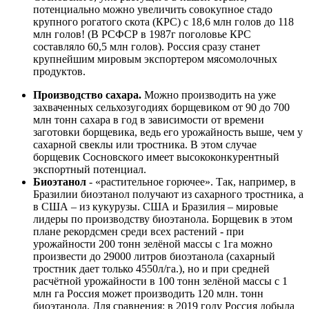
потенциально можно увеличить совокупное стадо
крупного рогатого скота (КРС) с 18,6 млн голов до 118
млн голов! (В РСФСР в 1987г поголовье КРС
составляло 60,5 млн голов). Россия сразу станет
крупнейшим мировым экспортером мясомолочных
продуктов.
Производство сахара.
Можно производить на уже
захваченных сельхозугодиях борщевиком от 90 до 700
млн тонн сахара в год в зависимости от времени
заготовки борщевика, ведь его урожайность выше, чем у
сахарной свеклы или тростника. В этом случае
борщевик Сосновского имеет высококонкурентный
экспортный потенциал.
Биоэтанол
- «растительное горючее». Так, например, в
Бразилии биоэтанол получают из сахарного тростника, а
в США – из кукурузы. США и Бразилия – мировые
лидеры по производству биоэтанола. Борщевик в этом
плане рекордсмен среди всех растений - при
урожайности 200 тонн зелёной массы с 1га можно
произвести до 29000 литров биоэтанола (сахарный
тростник дает только 4550л/га.), но и при средней
расчётной урожайности в 100 тонн зелёной массы с 1
млн га Россия может производить 120 млн. тонн
биоэтанола. Для сравнения: в 2019 году Россия добыла