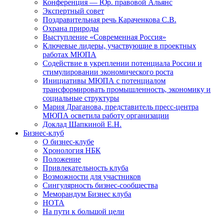
Конференция — Юр. правовой Альянс
Экспертный совет
Поздравительная речь Караченкова С.В.
Охрана природы
Выступление «Современная Россия»
Ключевые лидеры, участвующие в проектных
работах МЮПА
Cодействие в укреплении потенциала России и
стимулировании экономического роста
Инициативы МЮПА с потенциалом
трансформировать промышленность, экономику и
социальные структуры
Мария Драганова, представитель пресс-центра
МЮПА осветила работу организации
Доклад Шапкиной Е.Н.
Бизнес-клуб
О бизнес-клубе
Хронология НБК
Положение
Привлекательность клуба
Возможности для участников
Сингулярность бизнес-сообщества
Меморандум Бизнес клуба
НОТА
На пути к большой цели