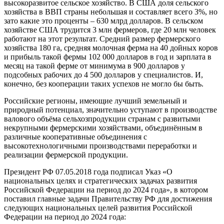
высокоразвитое сельское хозяйство. В США доля сельского
хозяйства в ВВП страны небольшая и составляет всего 3%, но
зато какие это проценты – 630 млрд долларов. В сельском
хозяйстве США трудится 3 млн фермеров, где 20 млн человек
работают на этот результат. Средний размер фермерского
хозяйства 180 га, средняя молочная ферма на 40 дойных коров
и прибыль такой фермы 102 000 долларов в год и зарплата в
месяц на такой ферме от минимума в 900 долларов у
подсобных рабочих до 4 500 долларов у специалистов. И,
конечно, без кооперации таких успехов не могло бы быть.
Российские регионы, имеющие лучший земельный и
природный потенциал, значительно уступают в производстве
валового объёма сельхозпродукции странам с развитыми
некрупными фермерскими хозяйствами, объединённым в
различные кооперативные объединения с
высокотехнологичными производствами переработки и
реализации фермерской продукции.
Президент РФ 07.05.2018 года подписал Указ «О
национальных целях и стратегических задачах развития
Российской Федерации на период до 2024 года», в котором
поставил главные задачи Правительству РФ для достижения
следующих национальных целей развития Российской
Федерации на период до 2024 года: