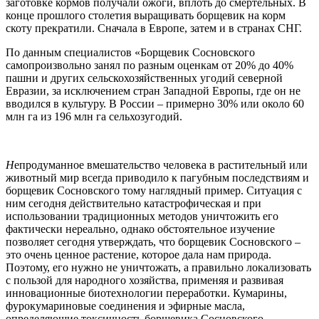
заготовке кормов получали ожоги, вплоть до смертельных. В
конце прошлого столетия выращивать борщевик на корм
скоту прекратили. Сначала в Европе, затем и в странах СНГ.
По данным специалистов «Борщевик Сосновского
самопроизвольно занял по разным оценкам от 20% до 40%
пашни и других сельскохозяйственных угодий северной
Евразии, за исключением стран Западной Европы, где он не
вводился в культуру. В России – примерно 30% или около 60
млн га из 196 млн га сельхозугодий.
Н
епродуманное вмешательство человека в растительный или
животный мир всегда приводило к пагубным последствиям и
борщевик Сосновского тому наглядный пример. Ситуация с
ним сегодня действительно катастрофическая и при
использовании традиционных методов уничтожить его
фактически нереально, однако обстоятельное изучение
позволяет сегодня утверждать, что борщевик Сосновского –
это очень ценное растение, которое дала нам природа.
Поэтому, его нужно не уничтожать, а правильно локализовать
с пользой для народного хозяйства, применяя и развивая
инновационные биотехнологии переработки. Кумарины,
фурокумариновые соединения и эфирные масла,
определяющие токсичность борщевика Сосновского –