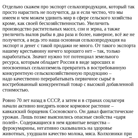
Отдельно скажем про экспорт сельхозпродукции, который так
просто нарастить не получится, да и если честно, что мы
имеем и чем можем удивить мир в сфере сельского хозяйства
кроме, как своей бесхозяйственностью. Увеличить
производство растительных масел, сои и зерна, а также
увеличить вылов рыбы в два раза и более, наверное, всё же не
получится, а ведь это наша основная сельхозпродукция на
экспорт и денег с такой продажи не много. От такого экспорта
нашему крестьянину ничего хорошего нет – так, только
наработаться. Значит нужно тот потенциал земельного
ресурса, которым обладает Россия в виде заросших и
неосвоенных сельхозземель превратить в востребованную
конкурентную сельскохозяйственную продукцию –
надо качественно перерабатывать первичное сырьё в
востребованный конкурентный товар с высокой добавленной
стоимостью.
Ровно 70 лет назад в СССР, а затем и в странах соцлагеря
начали активно внедрять новое кормовое растение –
кавказский борщевик Сосновского. Он давал фантастические
урожаи. Лишь позже выяснились опасные свойства «царя
полей». Содержащиеся в нем ядовитые вещества –
фурокумарины, негативно сказывались на здоровье
животных, ухудшали качество молока, мяса. Колхозники при