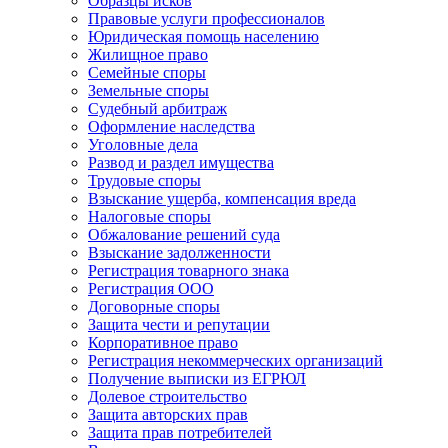
Образцы исков
Правовые услуги профессионалов
Юридическая помощь населению
Жилищное право
Семейные споры
Земельные споры
Судебный арбитраж
Оформление наследства
Уголовные дела
Развод и раздел имущества
Трудовые споры
Взыскание ущерба, компенсация вреда
Налоговые споры
Обжалование решений суда
Взыскание задолженности
Регистрация товарного знака
Регистрация ООО
Договорные споры
Защита чести и репутации
Корпоративное право
Регистрация некоммерческих организаций
Получение выписки из ЕГРЮЛ
Долевое строительство
Защита авторских прав
Защита прав потребителей