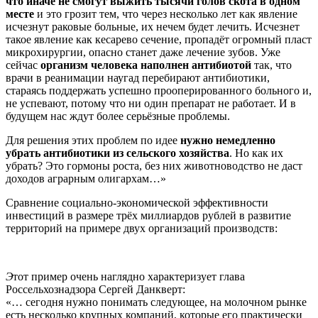
что иначе не смогут выжить тысячи голов скота в одном
месте
и это грозит тем, что через несколько лет как явление
исчезнут раковые больные, их нечем будет лечить. Исчезнет
такое явление как кесарево сечение, пропадёт огромный пласт
микрохирургии, опасно станет даже лечение зубов. Уже
сейчас
организм человека наполнен антибиотой
так, что
врачи в реанимации наугад перебирают антибиотики,
стараясь поддержать успешно прооперированного больного и,
не успевают, потому что ни один препарат не работает. И в
будущем нас ждут более серьёзные проблемы.
Для решения этих проблем по идее
нужно немедленно
убрать антибиотики из сельского хозяйства
. Но как их
убрать? Это гормоны роста, без них животноводство не даст
доходов аграрным олигархам…»
Сравнение социально-экономической эффективности
инвестиций в размере трёх миллиардов рублей в развитие
территорий на примере двух организаций производств:
Э
тот пример очень наглядно характеризует глава
Россельхознадзора Сергей Данкверт:
«… сегодня нужно понимать следующее, на молочном рынке
есть несколько крупных компаний, которые его практически