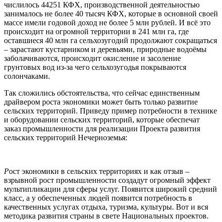
числилось 44251 КФХ, производственной деятельностью
занималось не более 40 тысяч КФХ, которые в основной своей
массе имели годовой доход не более 5 млн рублей. И всё это
происходит на огромной территории в 241 млн га, где
оставшиеся 40 млн га сельхозугодий продолжают сокращаться
– зарастают кустарником и деревьями, природные водоёмы
заболачиваются, происходит окисление и засоление
грунтовых вод из-за чего сельхозугодья покрываются
солончаками.
Так сложились обстоятельства, что сейчас единственным
драйвером роста экономики может быть только развитие
сельских территорий. Приведу пример потребности в технике
и оборудовании сельских территорий, которые обеспечат
заказ промышленности для реализации Проекта развития
сельских территорий Нечерноземья:
Р
ост экономики в сельских территориях и как отзыв –
взрывной рост промышленности создадут огромный эффект
мультипликации для сферы услуг. Появится широкий средний
класс, а у обеспеченных людей появится потребность в
качественных услугах отдыха, туризма, культуры. Вот и вся
методика развития страны в свете Национальных проектов.