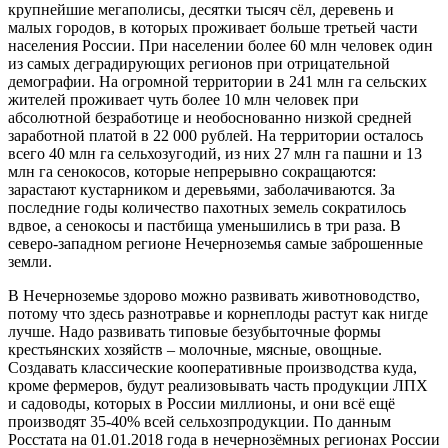
крупнейшие мегаполисы, десятки тысяч сёл, деревень и
малых городов, в которых проживает больше третьей части
населения России. При населении более 60 млн человек один
из самых деградирующих регионов при отрицательной
демографии. На огромной территории в 241 млн га сельских
жителей проживает чуть более 10 млн человек при
абсолютной безработице и необоснованно низкой средней
заработной платой в 22 000 рублей. На территории осталось
всего 40 млн га сельхозугодий, из них 27 млн га пашни и 13
млн га сенокосов, которые непрерывно сокращаются:
зарастают кустарником и деревьями, заболачиваются. За
последние годы количество пахотных земель сократилось
вдвое, а сенокосы и пастбища уменьшились в три раза. В
северо-западном регионе Нечерноземья самые заброшенные
земли.
В Нечерноземье здорово можно развивать животноводство,
потому что здесь разнотравье и корнеплоды растут как нигде
лучше. Надо развивать типовые безубыточные формы
крестьянских хозяйств – молочные, мясные, овощные.
Создавать классические кооперативные производства куда,
кроме фермеров, будут реализовывать часть продукции ЛПХ
и садоводы, которых в России миллионы, и они всё ещё
производят 35-40% всей сельхозпродукции. По данным
Росстата на 01.01.2018 года в нечернозёмных регионах России