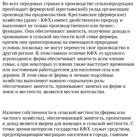
Во всех передовых странах в производстве сельхозпродукции
преобладает фермерский (крестьянский) уклад организации
производства продовольствия. Крестьянские (фермерские)
хозяйства (далее - КФХ) имеют двойственную природу и
выполняют не только производственную или бизнес-
функцию. Они обеспечивают занятость, получение дохода и
проживание в сельской местности всей семье фермера,
причем они ориентированы на имеющиеся природные
условия, поскольку не могут перенести свое производство в
другой регион. В этом главное отличие КФХ от крупного
агрохолдинга: ферма обеспечивает занятость всем членам
семьи, а при некоторых условиях также выступает временным
или постоянным работодателем для населения села или
деревни. В этом смысле фермы и личные подсобные
хозяйства выполняют важную социальную роль:
обеспечивают занятость, привязывают занятых на ферме к
земле и местности, являются местом жительства.
Н
аличие собственности в сельской местности (фермы или
частного хозяйства), обеспечивающей занятость, пропитание
и доход является якорем для живущих в сельской местности. С
точки зрения интересов государства КФХ служат средством,
предотвращающим миграцию населения в города, главным