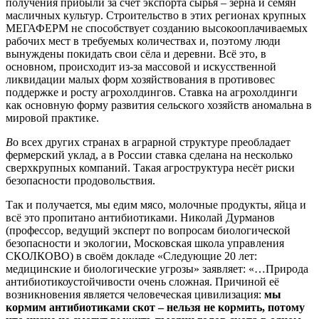
получения прибыли за счёт экспорта сырья – зерна и семян
масличных культур. Строительство в этих регионах крупных
МЕГАФЕРМ не способствует созданию высокооплачиваемых
рабочих мест в требуемых количествах и, поэтому люди
вынуждены покидать свои сёла и деревни. Всё это, в
основном, происходит из-за массовой и искусственной
ликвидации малых форм хозяйствования в противовес
поддержке и росту агрохолдингов. Ставка на агрохолдинги
как основную форму развития сельского хозяйств аномальна в
мировой практике.
В
о всех других странах в аграрной структуре преобладает
фермерский уклад, а в России ставка сделана на несколько
сверхкрупных компаний. Такая агроструктура несёт риски
безопасности продовольствия.
Так и получается, мы едим мясо, молочные продукты, яйца и
всё это пропитано антибиотиками. Николай Дурманов
(профессор, ведущий эксперт по вопросам биологической
безопасности и экологии, Московская школа управления
СКОЛКОВО) в своём докладе «Следующие 20 лет:
медицинские и биологические угрозы» заявляет: «…Природа
антибиотикоустойчивости очень сложная. Причиной её
возникновения является человеческая цивилизация:
мы
кормим антибиотиками скот – нельзя не кормить, потому