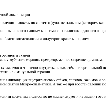
личной локализации
ровления человека, но является фундаментальным фактором, как в
явленным и не осознанным многими специалистами данного напра
 области косметологии и индустрии красоты в целом:
я органов и тканей
кожи, углубление морщин, преждевременное старение организма
ых зажимов и частично внутритканевых отёков и органальной н
ссажа или мануальной терапии.
ликвидация внутритканевых отёков, спазмов, зажимов и орга
м снятии Микро-спазматики. А так же при восстановлении пол
ционная косметика полностью не компенсирует и не заменит это