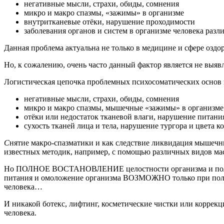
негативные мысли, страхи, обиды, сомнения
микро и макро спазмы, «зажимы» в организме
внутритканевые отёки, нарушение проходимости
заболевания органов и систем в организме человека раз
Данная проблема актуальна не только в медицине и сфере оздо
Но, к сожалению, очень часто данный фактор является не вы
Логистическая цепочка проблемных психосоматических основ в
негативные мысли, страхи, обиды, сомнения
микро и макро спазмы, мышечные «зажимы» в организме
отёки или недостаток тканевой влаги, нарушение питани
сухость тканей лица и тела, нарушение тургора и цвета 
С
нятие макро-спазматики и как следствие ликвидация мышечн
известных методик, например, с помощью различных видов ма
Но ПОЛНОЕ ВОСТАНОВЛЕНИЕ целостности организма и полная 
питания и омоложение организма ВОЗМОЖНО только при полно
человека…
И никакой ботекс, лифтинг, косметические чистки или коррек
человека.