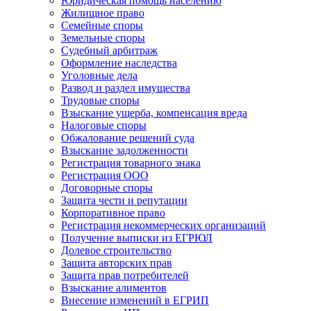
Юридическая помощь населению
Жилищное право
Семейные споры
Земельные споры
Судебный арбитраж
Оформление наследства
Уголовные дела
Развод и раздел имущества
Трудовые споры
Взыскание ущерба, компенсация вреда
Налоговые споры
Обжалование решений суда
Взыскание задолженности
Регистрация товарного знака
Регистрация ООО
Договорные споры
Защита чести и репутации
Корпоративное право
Регистрация некоммерческих организаций
Получение выписки из ЕГРЮЛ
Долевое строительство
Защита авторских прав
Защита прав потребителей
Взыскание алиментов
Внесение изменений в ЕГРИП