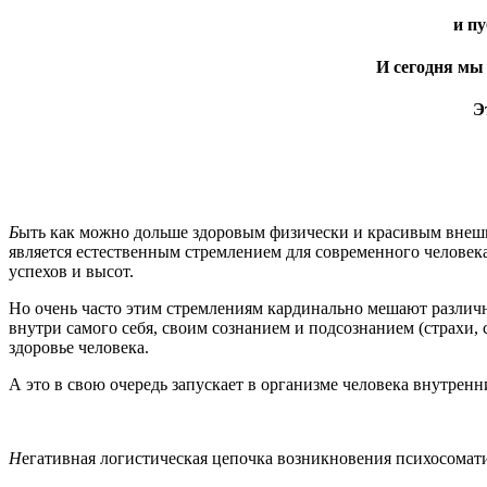
и пу
И сегодня мы
Э
Б
ыть как можно дольше здоровым физически и красивым внеш
является естественным стремлением для современного человек
успехов и высот.
Но очень часто этим стремлениям кардинально мешают различн
внутри самого себя, своим сознанием и подсознанием (страхи, с
здоровье человека.
А это в свою очередь запускает в организме человека внутрен
Н
егативная логистическая цепочка возникновения психосомат