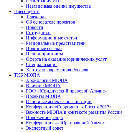
Регистрация ИП
Независимая оценка имущества
Пресс-центр
Телеканал
Об основателе проектов
Новости
Сотрудники
Информационные статьи
Региональные представители
Полезные ссылки
Цели и принципы
Оферта на оказание юридических услуг
Специализация
Хартия «Современная Россия»
ТКБ МЮПА
Хронология МЮПА
Влияние МЮПА
РОФ «Юридический правовой Альянс»
Проекты МЮПА
Основные аспекты организации
Конференция «Современная Россия 2013»
Важность МЮПА в контексте развития России
Положение фонда
Конференция — Юр. правовой Альянс
Экспертный совет