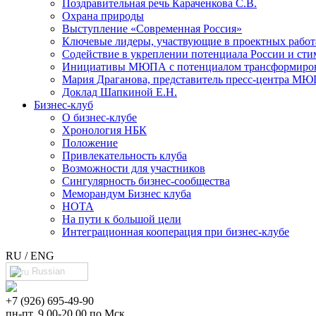
Поздравительная речь Караченкова С.В.
Охрана природы
Выступление «Современная Россия»
Ключевые лидеры, участвующие в проектных раб
Cодействие в укреплении потенциала России и сти
Инициативы МЮПА с потенциалом трансформирова
Мария Драганова, представитель пресс-центра МЮ
Доклад Шапкиной Е.Н.
Бизнес-клуб
О бизнес-клубе
Хронология НБК
Положение
Привлекательность клуба
Возможности для участников
Сингулярность бизнес-сообщества
Меморандум Бизнес клуба
НОТА
На пути к большой цели
Интеграционная кооперация при бизнес-клубе
RU / ENG
Russian
+7 (926) 695-49-90
пн-пт, 9.00-20.00 по Мск