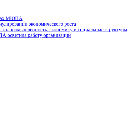
отах МЮПА
мулировании экономического роста
ть промышленность, экономику и социальные структуры
ПА осветила работу организации