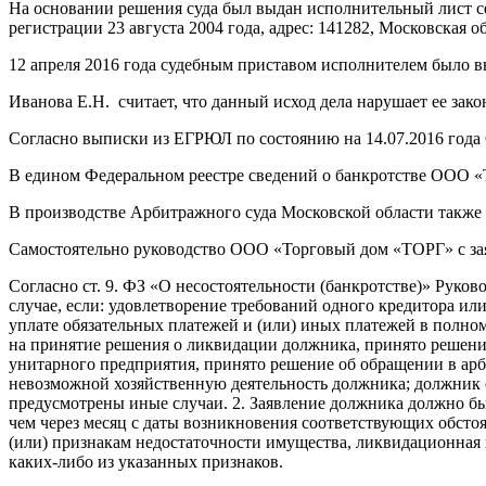
На основании решения суда был выдан исполнительный лист 
регистрации 23 августа 2004 года, адрес: 141282, Московская об
12 апреля 2016 года судебным приставом исполнителем было 
Иванова Е.Н. считает, что данный исход дела нарушает ее зак
Согласно выписки из ЕГРЮЛ по состоянию на 14.07.2016 год
В едином Федеральном реестре сведений о банкротстве ООО «
В производстве Арбитражного суда Московской области также
Самостоятельно руководство ООО «Торговый дом «ТОРГ» с заяв
Согласно ст. 9. ФЗ «О несостоятельности (банкротстве)» Рук
случае, если: удовлетворение требований одного кредитора и
уплате обязательных платежей и (или) иных платежей в полн
на принятие решения о ликвидации должника, принято решен
унитарного предприятия, принято решение об обращении в ар
невозможной хозяйственную деятельность должника; должник 
предусмотрены иные случаи. 2. Заявление должника должно быт
чем через месяц с даты возникновения соответствующих обстоя
(или) признакам недостаточности имущества, ликвидационная 
каких-либо из указанных признаков.