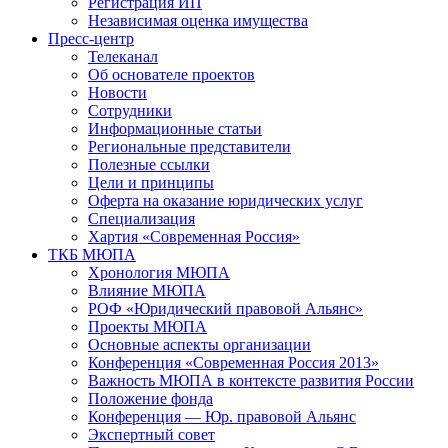
Регистрация ИП
Независимая оценка имущества
Пресс-центр
Телеканал
Об основателе проектов
Новости
Сотрудники
Информационные статьи
Региональные представители
Полезные ссылки
Цели и принципы
Оферта на оказание юридических услуг
Специализация
Хартия «Современная Россия»
ТКБ МЮПА
Хронология МЮПА
Влияние МЮПА
РОФ «Юридический правовой Альянс»
Проекты МЮПА
Основные аспекты организации
Конференция «Современная Россия 2013»
Важность МЮПА в контексте развития России
Положение фонда
Конференция — Юр. правовой Альянс
Экспертный совет