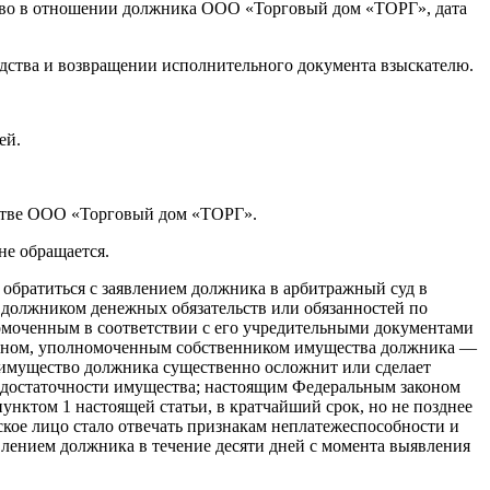
тво в отношении должника ООО «Торговый дом «ТОРГ», дата
дства и возвращении исполнительного документа взыскателю.
ей.
тстве ООО «Торговый дом «ТОРГ».
не обращается.
 обратиться с заявлением должника в арбитражный суд в
 должником денежных обязательств или обязанностей по
номоченным в соответствии с его учредительными документами
рганом, уполномоченным собственником имущества должника —
 имущество должника существенно осложнит или сделает
едостаточности имущества; настоящим Федеральным законом
нктом 1 настоящей статьи, в кратчайший срок, но не позднее
ское лицо стало отвечать признакам неплатежеспособности и
влением должника в течение десяти дней с момента выявления