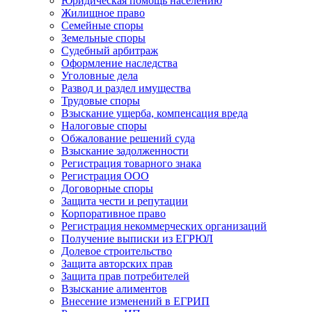
Юридическая помощь населению
Жилищное право
Семейные споры
Земельные споры
Судебный арбитраж
Оформление наследства
Уголовные дела
Развод и раздел имущества
Трудовые споры
Взыскание ущерба, компенсация вреда
Налоговые споры
Обжалование решений суда
Взыскание задолженности
Регистрация товарного знака
Регистрация ООО
Договорные споры
Защита чести и репутации
Корпоративное право
Регистрация некоммерческих организаций
Получение выписки из ЕГРЮЛ
Долевое строительство
Защита авторских прав
Защита прав потребителей
Взыскание алиментов
Внесение изменений в ЕГРИП