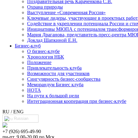
Поздравительная речь Караченкова С.В.
Охрана природы
Выступление «Современная Россия»
Ключевые лидеры, участвующие в проектных раб
Cодействие в укреплении потенциала России и сти
Инициативы МЮПА с потенциалом трансформирова
Мария Драганова, представитель пресс-центра МЮ
Доклад Шапкиной Е.Н.
Бизнес-клуб
О бизнес-клубе
Хронология НБК
Положение
Привлекательность клуба
Возможности для участников
Сингулярность бизнес-сообщества
Меморандум Бизнес клуба
НОТА
На пути к большой цели
Интеграционная кооперация при бизнес-клубе
RU / ENG
Russian
+7 (926) 695-49-90
пн-пт, 9.00-20.00 по Мск