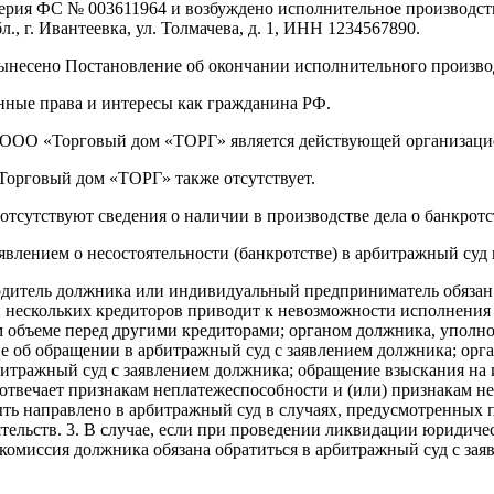
серия ФС № 003611964 и возбуждено исполнительное производс
л., г. Ивантеевка, ул. Толмачева, д. 1, ИНН 1234567890.
вынесено Постановление об окончании исполнительного произво
онные права и интересы как гражданина РФ.
а ООО «Торговый дом «ТОРГ» является действующей организаци
Торговый дом «ТОРГ» также отсутствует.
 отсутствуют сведения о наличии в производстве дела о банкро
лением о несостоятельности (банкротстве) в арбитражный суд 
оводитель должника или индивидуальный предприниматель обязан
ли нескольких кредиторов приводит к невозможности исполнения
ом объеме перед другими кредиторами; органом должника, упол
ие об обращении в арбитражный суд с заявлением должника; о
битражный суд с заявлением должника; обращение взыскания на
отвечает признакам неплатежеспособности и (или) признакам н
ь направлено в арбитражный суд в случаях, предусмотренных пу
тельств. 3. В случае, если при проведении ликвидации юридиче
комиссия должника обязана обратиться в арбитражный суд с зая