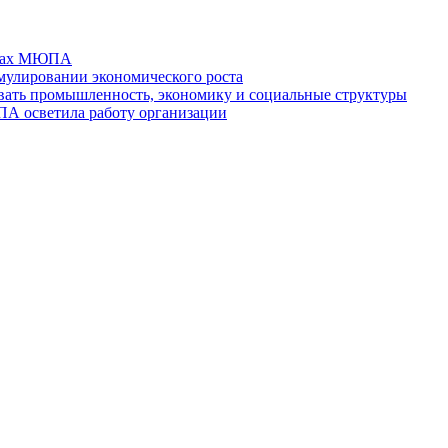
отах МЮПА
мулировании экономического роста
ть промышленность, экономику и социальные структуры
ПА осветила работу организации