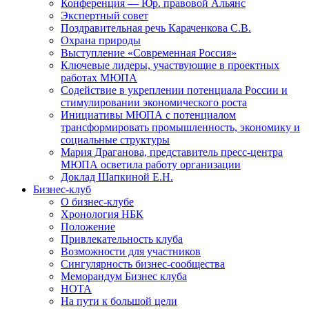
Конференция — Юр. правовой Альянс
Экспертный совет
Поздравительная речь Караченкова С.В.
Охрана природы
Выступление «Современная Россия»
Ключевые лидеры, участвующие в проектных
работах МЮПА
Cодействие в укреплении потенциала России и
стимулировании экономического роста
Инициативы МЮПА с потенциалом
трансформировать промышленность, экономику и
социальные структуры
Мария Драганова, представитель пресс-центра
МЮПА осветила работу организации
Доклад Шапкиной Е.Н.
Бизнес-клуб
О бизнес-клубе
Хронология НБК
Положение
Привлекательность клуба
Возможности для участников
Сингулярность бизнес-сообщества
Меморандум Бизнес клуба
НОТА
На пути к большой цели