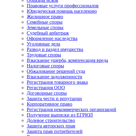
Образцы исков
Правовые услуги профессионалов
Юридическая помощь населению
Жилищное право
Семейные споры
Земельные споры
Судебный арбитраж
Оформление наследства
Уголовные дела
Развод и раздел имущества
Трудовые споры
Взыскание ущерба, компенсация вреда
Налоговые споры
Обжалование решений суда
Взыскание задолженности
Регистрация товарного знака
Регистрация ООО
Договорные споры
Защита чести и репутации
Корпоративное право
Регистрация некоммерческих организаций
Получение выписки из ЕГРЮЛ
Долевое строительство
Защита авторских прав
Защита прав потребителей