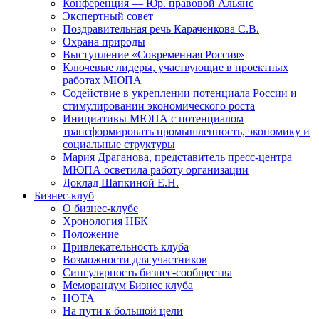
Конференция — Юр. правовой Альянс
Экспертный совет
Поздравительная речь Караченкова С.В.
Охрана природы
Выступление «Современная Россия»
Ключевые лидеры, участвующие в проектных
работах МЮПА
Cодействие в укреплении потенциала России и
стимулировании экономического роста
Инициативы МЮПА с потенциалом
трансформировать промышленность, экономику и
социальные структуры
Мария Драганова, представитель пресс-центра
МЮПА осветила работу организации
Доклад Шапкиной Е.Н.
Бизнес-клуб
О бизнес-клубе
Хронология НБК
Положение
Привлекательность клуба
Возможности для участников
Сингулярность бизнес-сообщества
Меморандум Бизнес клуба
НОТА
На пути к большой цели