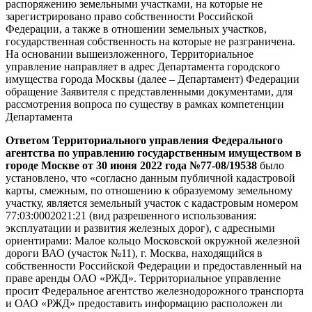
распоряжению земельными участками, на которые не
зарегистрировано право собственности Российской
Федерации, а также в отношении земельных участков,
государственная собственность на которые не разграничена.
На основании вышеизложенного, Территориальное
управление направляет в адрес Департамента городского
имущества города Москвы (далее – Департамент) Федерации
обращение Заявителя с представленными документами, для
рассмотрения вопроса по существу в рамках компетенции
Департамента
Ответом Территориального управления Федерального
агентства по управлению государственным имуществом в
городе Москве от 30 июня 2022 года №77-08/19538
было
установлено, что «согласно данным публичной кадастровой
карты, смежным, по отношению к образуемому земельному
участку, является земельный участок с кадастровым номером
77:03:0002021:21 (вид разрешенного использования:
эксплуатации и развития железных дорог), с адресными
ориентирами: Малое кольцо Московской окружной железной
дороги ВАО (участок №11), г. Москва, находящийся в
собственности Российской Федерации и предоставленный на
праве аренды ОАО «РЖД». Территориальное управление
просит Федеральное агентство железнодорожного транспорта
и ОАО «РЖД» предоставить информацию расположен ли