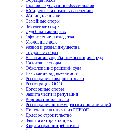
Образцы исков
Правовые услуги профессионалов
Юридическая помощь населению
Жилищное право
Семейные споры
Земельные споры
Судебный арбитраж
Оформление наследства
Уголовные дела
Развод и раздел имущества
Трудовые споры
Взыскание ущерба, компенсация вреда
Налоговые споры
Обжалование решений суда
Взыскание задолженности
Регистрация товарного знака
Регистрация ООО
Договорные споры
Защита чести и репутации
Корпоративное право
Регистрация некоммерческих организаций
Получение выписки из ЕГРЮЛ
Долевое строительство
Защита авторских прав
Защита прав потребителей