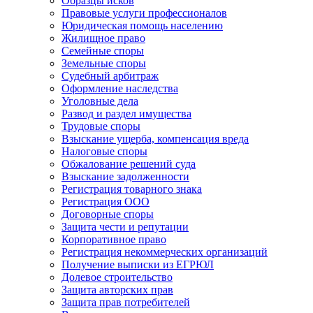
Образцы исков
Правовые услуги профессионалов
Юридическая помощь населению
Жилищное право
Семейные споры
Земельные споры
Судебный арбитраж
Оформление наследства
Уголовные дела
Развод и раздел имущества
Трудовые споры
Взыскание ущерба, компенсация вреда
Налоговые споры
Обжалование решений суда
Взыскание задолженности
Регистрация товарного знака
Регистрация ООО
Договорные споры
Защита чести и репутации
Корпоративное право
Регистрация некоммерческих организаций
Получение выписки из ЕГРЮЛ
Долевое строительство
Защита авторских прав
Защита прав потребителей