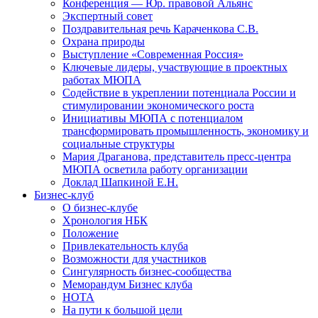
Конференция — Юр. правовой Альянс
Экспертный совет
Поздравительная речь Караченкова С.В.
Охрана природы
Выступление «Современная Россия»
Ключевые лидеры, участвующие в проектных
работах МЮПА
Cодействие в укреплении потенциала России и
стимулировании экономического роста
Инициативы МЮПА с потенциалом
трансформировать промышленность, экономику и
социальные структуры
Мария Драганова, представитель пресс-центра
МЮПА осветила работу организации
Доклад Шапкиной Е.Н.
Бизнес-клуб
О бизнес-клубе
Хронология НБК
Положение
Привлекательность клуба
Возможности для участников
Сингулярность бизнес-сообщества
Меморандум Бизнес клуба
НОТА
На пути к большой цели