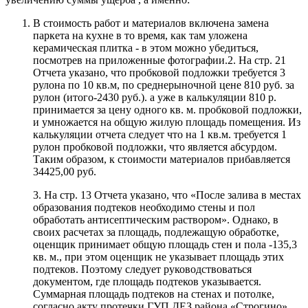
В стоимость работ и материалов включена замена
паркета на кухне в то время, как там уложена
керамическая плитка - в этом можно убедиться,
посмотрев на приложенные фотографии.2. На стр. 21
Отчета указано, что пробковой подложки требуется 3
рулона по 10 кв.м, по среднерыночной цене 810 руб. за
рулон (итого-2430 руб.). а уже в калькуляции 810 р.
принимается за цену одного кв. м. пробковой подложки,
и умножается на общую жилую площадь помещения. Из
калькуляции отчета следует что на 1 кв.м. требуется 1
рулон пробковой подложки, что является абсурдом.
Таким образом, к стоимости материалов прибавляется
34425,00 руб.
3. На стр. 13 Отчета указано, что «После залива в местах
образования подтеков необходимо стены и пол
обработать антисептическим раствором». Однако, в
своих расчетах за площадь, подлежащую обработке,
оценщик принимает общую площадь стен и пола -135,3
кв. м., при этом оценщик не указывает площадь этих
подтеков. Поэтому следует руководствоваться
документом, где площадь подтеков указывается.
Суммарная площадь подтеков на стенах и потолке,
согласно акту протечки ГУП ДЕЗ района «Строгино»