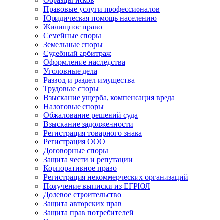
Образцы исков
Правовые услуги профессионалов
Юридическая помощь населению
Жилищное право
Семейные споры
Земельные споры
Судебный арбитраж
Оформление наследства
Уголовные дела
Развод и раздел имущества
Трудовые споры
Взыскание ущерба, компенсация вреда
Налоговые споры
Обжалование решений суда
Взыскание задолженности
Регистрация товарного знака
Регистрация ООО
Договорные споры
Защита чести и репутации
Корпоративное право
Регистрация некоммерческих организаций
Получение выписки из ЕГРЮЛ
Долевое строительство
Защита авторских прав
Защита прав потребителей