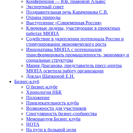
Конференция — Юр. правовой Альянс
Экспертный совет
Поздравительная речь Караченкова С.В.
Охрана природы
Выступление «Современная Россия»
Ключевые лидеры, участвующие в проектных
работах МЮПА
Cодействие в укреплении потенциала России и
стимулировании экономического роста
Инициативы МЮПА с потенциалом
трансформировать промышленность, экономику и
социальные структуры
Мария Драганова, представитель пресс-центра
МЮПА осветила работу организации
Доклад Шапкиной Е.Н.
Бизнес-клуб
О бизнес-клубе
Хронология НБК
Положение
Привлекательность клуба
Возможности для участников
Сингулярность бизнес-сообщества
Меморандум Бизнес клуба
НОТА
На пути к большой цели