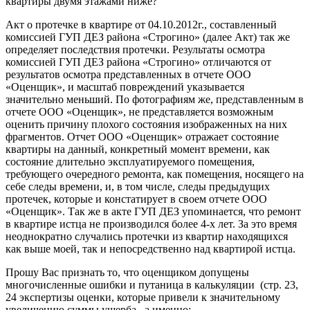
квартиры двумя этажами ниже?
Акт о протечке в квартире от 04.10.2012г., составленный
комиссией ГУП ДЕЗ района «Строгино» (далее Акт) так же
определяет последствия протечки. Результаты осмотра
комиссией ГУП ДЕЗ района «Строгино» отличаются от
результатов осмотра представленных в отчете ООО
«Оценщик», и масштаб повреждений указывается
значительно меньший. По фотографиям же, представленным в
отчете ООО «Оценщик», не представляется возможным
оценить причину плохого состояния изображенных на них
фрагментов. Отчет ООО «Оценщик» отражает состояние
квартиры на данный, конкретный момент времени, как
состояние длительно эксплуатируемого помещения,
требующего очередного ремонта, как помещения, носящего на
себе следы времени, и, в том числе, следы предыдущих
протечек, которые и констатирует в своем отчете ООО
«Оценщик». Так же в акте ГУП ДЕЗ упоминается, что ремонт
в квартире истца не производился более 4-х лет. За это время
неоднократно случались протечки из квартир находящихся
как выше моей, так и непосредственно над квартирой истца.
Прошу Вас признать то, что оценщиком допущены
многочисленные ошибки и путаница в калькуляции (стр. 23,
24 экспертизы оценки, которые привели к значительному
увеличению суммы ущерба , а именно: