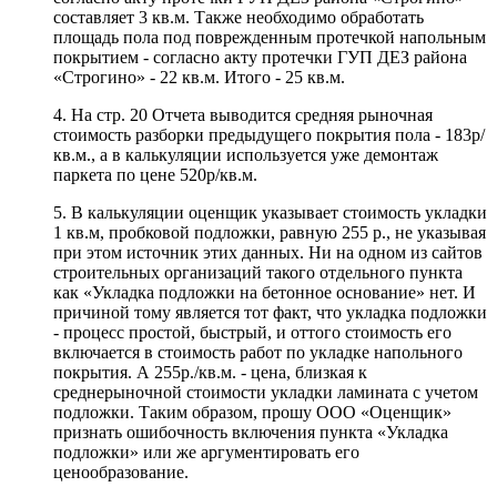
составляет 3 кв.м. Также необходимо обработать
площадь пола под поврежденным протечкой напольным
покрытием - согласно акту протечки ГУП ДЕЗ района
«Строгино» - 22 кв.м. Итого - 25 кв.м.
4. На стр. 20 Отчета выводится средняя рыночная
стоимость разборки предыдущего покрытия пола - 183р/
кв.м., а в калькуляции используется уже демонтаж
паркета по цене 520р/кв.м.
5. В калькуляции оценщик указывает стоимость укладки
1 кв.м, пробковой подложки, равную 255 р., не указывая
при этом источник этих данных. Ни на одном из сайтов
строительных организаций такого отдельного пункта
как «Укладка подложки на бетонное основание» нет. И
причиной тому является тот факт, что укладка подложки
- процесс простой, быстрый, и оттого стоимость его
включается в стоимость работ по укладке напольного
покрытия. А 255р./кв.м. - цена, близкая к
среднерыночной стоимости укладки ламината с учетом
подложки. Таким образом, прошу ООО «Оценщик»
признать ошибочность включения пункта «Укладка
подложки» или же аргументировать его
ценообразование.