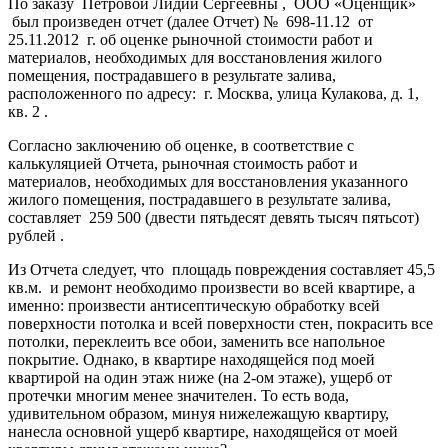
По заказу Петровой Лидии Сергеевны , ООО «Оценщик»
был произведен отчет (далее Отчет) № 698-11.12 от
25.11.2012 г. об оценке рыночной стоимости работ и
материалов, необходимых для восстановления жилого
помещения, пострадавшего в результате залива,
расположенного по адресу: г. Москва, улица Кулакова, д. 1,
кв. 2 .
Согласно заключению об оценке, в соответствие с
калькуляцией Отчета, рыночная стоимость работ и
материалов, необходимых для восстановления указанного
жилого помещения, пострадавшего в результате залива,
составляет 259 500 (двести пятьдесят девять тысяч пятьсот)
рублей .
Из Отчета следует, что площадь повреждения составляет 45,5
кв.м. и ремонт необходимо произвести во всей квартире, а
именно: произвести антисептическую обработку всей
поверхности потолка и всей поверхности стен, покрасить все
потолки, переклеить все обои, заменить все напольное
покрытие. Однако, в квартире находящейся под моей
квартирой на один этаж ниже (на 2-ом этаже), ущерб от
протечки многим менее значителен. То есть вода,
удивительном образом, минуя нижележащую квартиру,
нанесла основной ущерб квартире, находящейся от моей