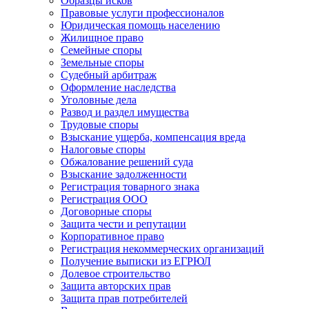
Образцы исков
Правовые услуги профессионалов
Юридическая помощь населению
Жилищное право
Семейные споры
Земельные споры
Судебный арбитраж
Оформление наследства
Уголовные дела
Развод и раздел имущества
Трудовые споры
Взыскание ущерба, компенсация вреда
Налоговые споры
Обжалование решений суда
Взыскание задолженности
Регистрация товарного знака
Регистрация ООО
Договорные споры
Защита чести и репутации
Корпоративное право
Регистрация некоммерческих организаций
Получение выписки из ЕГРЮЛ
Долевое строительство
Защита авторских прав
Защита прав потребителей