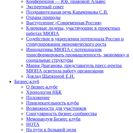
Конференция — Юр. правовой Альянс
Экспертный совет
Поздравительная речь Караченкова С.В.
Охрана природы
Выступление «Современная Россия»
Ключевые лидеры, участвующие в проектных
работах МЮПА
Cодействие в укреплении потенциала России и
стимулировании экономического роста
Инициативы МЮПА с потенциалом
трансформировать промышленность, экономику и
социальные структуры
Мария Драганова, представитель пресс-центра
МЮПА осветила работу организации
Доклад Шапкиной Е.Н.
Бизнес-клуб
О бизнес-клубе
Хронология НБК
Положение
Привлекательность клуба
Возможности для участников
Сингулярность бизнес-сообщества
Меморандум Бизнес клуба
НОТА
На пути к большой цели