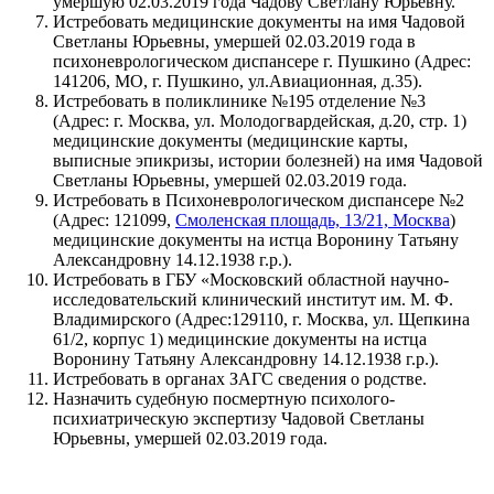
умершую 02.03.2019 года Чадову Светлану Юрьевну.
Истребовать медицинские документы на имя Чадовой
Светланы Юрьевны, умершей 02.03.2019 года в
психоневрологическом диспансере г. Пушкино (Адрес:
141206, МО, г. Пушкино, ул.Авиационная, д.35).
Истребовать в поликлинике №195 отделение №3
(Адрес: г. Москва, ул. Молодогвардейская, д.20, стр. 1)
медицинские документы (медицинские карты,
выписные эпикризы, истории болезней) на имя Чадовой
Светланы Юрьевны, умершей 02.03.2019 года.
Истребовать в Психоневрологическом диспансере №2
(Адрес: 121099,
Смоленская площадь, 13/21, Москва
)
медицинские документы на истца Воронину Татьяну
Александровну 14.12.1938 г.р.).
Истребовать в ГБУ «Московский областной научно-
исследовательский клинический институт им. М. Ф.
Владимирского (Адрес:129110, г. Москва, ул. Щепкина
61/2, корпус 1) медицинские документы на истца
Воронину Татьяну Александровну 14.12.1938 г.р.).
Истребовать в органах ЗАГС сведения о родстве.
Назначить судебную посмертную психолого-
психиатрическую экспертизу Чадовой Светланы
Юрьевны, умершей 02.03.2019 года.