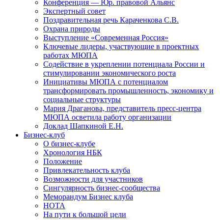
Конференция — Юр. правовой Альянс
Экспертный совет
Поздравительная речь Караченкова С.В.
Охрана природы
Выступление «Современная Россия»
Ключевые лидеры, участвующие в проектных
работах МЮПА
Cодействие в укреплении потенциала России и
стимулировании экономического роста
Инициативы МЮПА с потенциалом
трансформировать промышленность, экономику и
социальные структуры
Мария Драганова, представитель пресс-центра
МЮПА осветила работу организации
Доклад Шапкиной Е.Н.
Бизнес-клуб
О бизнес-клубе
Хронология НБК
Положение
Привлекательность клуба
Возможности для участников
Сингулярность бизнес-сообщества
Меморандум Бизнес клуба
НОТА
На пути к большой цели