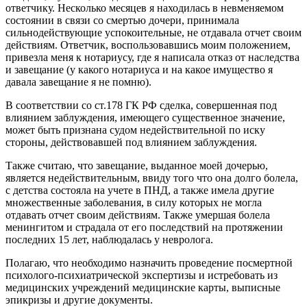
ответчику. Несколько месяцев я находилась в невменяемом
состоянии в связи со смертью дочери, принимала
сильнодействующие успокоительные, не отдавала отчет своим
действиям. Ответчик, воспользовавшись моим положением,
привезла меня к нотариусу, где я написала отказ от наследства
и завещание (у какого нотариуса и на какое имущество я
давала завещание я не помню).
В соответствии со ст.178 ГК РФ сделка, совершенная под
влиянием заблуждения, имеющего существенное значение,
может быть признана судом недействительной по иску
стороны, действовавшей под влиянием заблуждения.
Также считаю, что завещание, выданное моей дочерью,
является недействительным, ввиду того что она долго болела,
с детства состояла на учете в ПНД, а также имела другие
множественные заболевания, в силу которых не могла
отдавать отчет своим действиям. Также умершая болела
менингитом и страдала от его последствий на протяжении
последних 15 лет, наблюдалась у невролога.
Полагаю, что необходимо назначить проведение посмертной
психолого-психиатрической экспертизы и истребовать из
медицинских учреждений медицинские карты, выписные
эпикризы и другие документы.