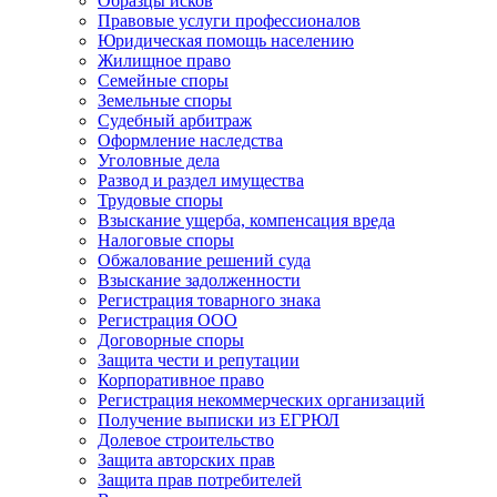
Образцы исков
Правовые услуги профессионалов
Юридическая помощь населению
Жилищное право
Семейные споры
Земельные споры
Судебный арбитраж
Оформление наследства
Уголовные дела
Развод и раздел имущества
Трудовые споры
Взыскание ущерба, компенсация вреда
Налоговые споры
Обжалование решений суда
Взыскание задолженности
Регистрация товарного знака
Регистрация ООО
Договорные споры
Защита чести и репутации
Корпоративное право
Регистрация некоммерческих организаций
Получение выписки из ЕГРЮЛ
Долевое строительство
Защита авторских прав
Защита прав потребителей