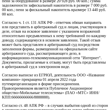
пени за оборудование в размере 20 928 руб. 00 коп.; сумма
задолженности зафискальный накопитель в размере 7 000 руб.
00 коп.; пени за фискальный накопитель вразмере 13 440 руб.
00 коп.
Согласно ч. 1 ст. 131 АПК РФ - ответчик обязан направить
или представить в арбитражный суд и лицам, участвующим в
деле, отзыв на исковое заявление с указанием возражений
относительно предъявленных к нему требований по каждому
доводу, содержащемуся в исковом заявлении. Такой отзыв
может быть представлен в арбитражный суд посредством
заполнения формы, размещенной на официальном сайте
арбитражного суда, рассматривающего дело, в
информационно-телекоммуникационной сети "Интернет".
Документы, прилагаемые к отзыву, могут быть представлены
в арбитражный суд в электронном виде.
Согласно выписке из ЕГРЮЛ, деятельность ООО «Название
компании» прекращена 01 апреля 2022 года
путемреорганизации в форме присоединения.
Правопреемником является Публичное Акционерное
общество«Мобильные телесистемы» (ПАО «МТС» ИНН/
КПП:66666666666/8888888).
Согласно ст. 48 АПК РФ – в случаях выбытия одной из сторон
в спорном или установленном судебным актом арбитражного