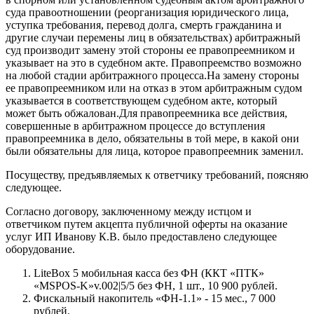
суда правоотношении (реорганизация юридического лица,
уступка требования, перевод долга, смерть гражданина и
другие случаи перемены лиц в обязательствах) арбитражный
суд производит замену этой стороны ее правопреемником и
указывает на это в судебном акте. Правопреемство возможно
на любой стадии арбитражного процесса.На замену стороны
ее правопреемником или на отказ в этом арбитражным судом
указывается в соответствующем судебном акте, который
может быть обжалован.Для правопреемника все действия,
совершенные в арбитражном процессе до вступления
правопреемника в дело, обязательны в той мере, в какой они
были обязательны для лица, которое правопреемник заменил.
Посуществу, предъявляемых к ответчику требований, поясняю
следующее.
Согласно договору, заключенному между истцом и
ответчиком путем акцепта публичной оферты на оказание
услуг ИП Иванову К.В. было предоставлено следующее
оборудование.
LiteBox 5 мобильная касса без ФН (ККТ «ПТК»
«MSPOS-K»v.002|5/5 без ФН, 1 шт., 10 900 рублей.
Фискальный накопитель «ФН-1.1» - 15 мес., 7 000
рублей.