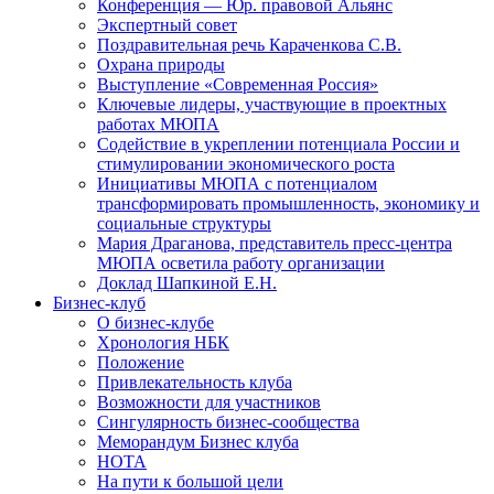
Конференция — Юр. правовой Альянс
Экспертный совет
Поздравительная речь Караченкова С.В.
Охрана природы
Выступление «Современная Россия»
Ключевые лидеры, участвующие в проектных
работах МЮПА
Cодействие в укреплении потенциала России и
стимулировании экономического роста
Инициативы МЮПА с потенциалом
трансформировать промышленность, экономику и
социальные структуры
Мария Драганова, представитель пресс-центра
МЮПА осветила работу организации
Доклад Шапкиной Е.Н.
Бизнес-клуб
О бизнес-клубе
Хронология НБК
Положение
Привлекательность клуба
Возможности для участников
Сингулярность бизнес-сообщества
Меморандум Бизнес клуба
НОТА
На пути к большой цели