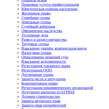
Образцы исков
Правовые услуги профессионалов
Юридическая помощь населению
Жилищное право
Семейные споры
Земельные споры
Судебный арбитраж
Оформление наследства
Уголовные дела
Развод и раздел имущества
Трудовые споры
Взыскание ущерба, компенсация вреда
Налоговые споры
Обжалование решений суда
Взыскание задолженности
Регистрация товарного знака
Регистрация ООО
Договорные споры
Защита чести и репутации
Корпоративное право
Регистрация некоммерческих организаций
Получение выписки из ЕГРЮЛ
Долевое строительство
Защита авторских прав
Защита прав потребителей