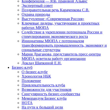
Конференция — Юр. правовой Альянс
Экспертный совет
Поздравительная речь Караченкова С.В.
Охрана природы
Выступление «Современная Россия»
Ключевые лидеры, участвующие в проектных
работах МЮПА
Cодействие в укреплении потенциала России и
стимулировании экономического роста
Инициативы МЮПА с потенциалом
трансформировать промышленность, экономику и
социальные структуры
Мария Драганова, представитель пресс-центра
МЮПА осветила работу организации
Доклад Шапкиной Е.Н.
Бизнес-клуб
О бизнес-клубе
Хронология НБК
Положение
Привлекательность клуба
Возможности для участников
Сингулярность бизнес-сообщества
Меморандум Бизнес клуба
НОТА
На пути к большой цели