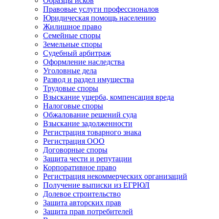
Образцы исков
Правовые услуги профессионалов
Юридическая помощь населению
Жилищное право
Семейные споры
Земельные споры
Судебный арбитраж
Оформление наследства
Уголовные дела
Развод и раздел имущества
Трудовые споры
Взыскание ущерба, компенсация вреда
Налоговые споры
Обжалование решений суда
Взыскание задолженности
Регистрация товарного знака
Регистрация ООО
Договорные споры
Защита чести и репутации
Корпоративное право
Регистрация некоммерческих организаций
Получение выписки из ЕГРЮЛ
Долевое строительство
Защита авторских прав
Защита прав потребителей