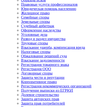
Образцы исков
Правовые услуги профессионалов
Юридическая помощь населению
Жилищное право
Семейные споры
Земельные споры
Судебный арбитраж
Оформление наследства
Уголовные дела
Развод и раздел имущества
Трудовые споры
Взыскание ущерба, компенсация вреда
Налоговые споры
Обжалование решений суда
Взыскание задолженности
Регистрация товарного знака
Регистрация ООО
Договорные споры
Защита чести и репутации
Корпоративное право
Регистрация некоммерческих организаций
Получение выписки из ЕГРЮЛ
Долевое строительство
Защита авторских прав
Защита прав потребителей