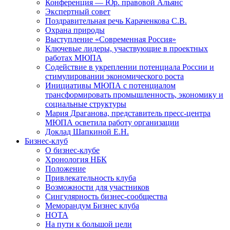
Конференция — Юр. правовой Альянс
Экспертный совет
Поздравительная речь Караченкова С.В.
Охрана природы
Выступление «Современная Россия»
Ключевые лидеры, участвующие в проектных
работах МЮПА
Cодействие в укреплении потенциала России и
стимулировании экономического роста
Инициативы МЮПА с потенциалом
трансформировать промышленность, экономику и
социальные структуры
Мария Драганова, представитель пресс-центра
МЮПА осветила работу организации
Доклад Шапкиной Е.Н.
Бизнес-клуб
О бизнес-клубе
Хронология НБК
Положение
Привлекательность клуба
Возможности для участников
Сингулярность бизнес-сообщества
Меморандум Бизнес клуба
НОТА
На пути к большой цели