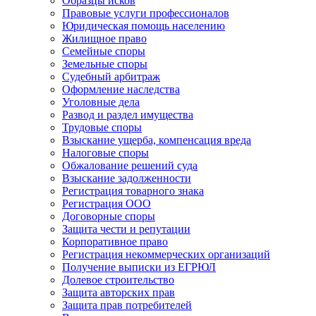
Образцы исков
Правовые услуги профессионалов
Юридическая помощь населению
Жилищное право
Семейные споры
Земельные споры
Судебный арбитраж
Оформление наследства
Уголовные дела
Развод и раздел имущества
Трудовые споры
Взыскание ущерба, компенсация вреда
Налоговые споры
Обжалование решений суда
Взыскание задолженности
Регистрация товарного знака
Регистрация ООО
Договорные споры
Защита чести и репутации
Корпоративное право
Регистрация некоммерческих организаций
Получение выписки из ЕГРЮЛ
Долевое строительство
Защита авторских прав
Защита прав потребителей