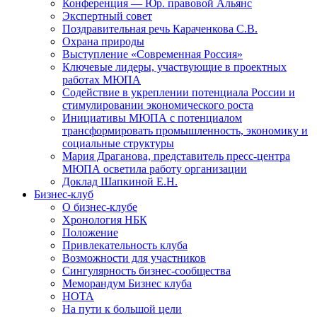
Конференция — Юр. правовой Альянс
Экспертный совет
Поздравительная речь Караченкова С.В.
Охрана природы
Выступление «Современная Россия»
Ключевые лидеры, участвующие в проектных
работах МЮПА
Cодействие в укреплении потенциала России и
стимулировании экономического роста
Инициативы МЮПА с потенциалом
трансформировать промышленность, экономику и
социальные структуры
Мария Драганова, представитель пресс-центра
МЮПА осветила работу организации
Доклад Шапкиной Е.Н.
Бизнес-клуб
О бизнес-клубе
Хронология НБК
Положение
Привлекательность клуба
Возможности для участников
Сингулярность бизнес-сообщества
Меморандум Бизнес клуба
НОТА
На пути к большой цели