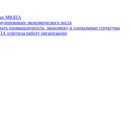
отах МЮПА
мулировании экономического роста
ть промышленность, экономику и социальные структуры
ПА осветила работу организации