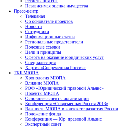
Регистрация ИП
Независимая оценка имущества
Пресс-центр
Телеканал
Об основателе проектов
Новости
Сотрудники
Информационные статьи
Региональные представители
Полезные ссылки
Цели и принципы
Оферта на оказание юридических услуг
Специализация
Хартия «Современная Россия»
ТКБ МЮПА
Хронология МЮПА
Влияние МЮПА
РОФ «Юридический правовой Альянс»
Проекты МЮПА
Основные аспекты организации
Конференция «Современная Россия 2013»
Важность МЮПА в контексте развития России
Положение фонда
Конференция — Юр. правовой Альянс
Экспертный совет