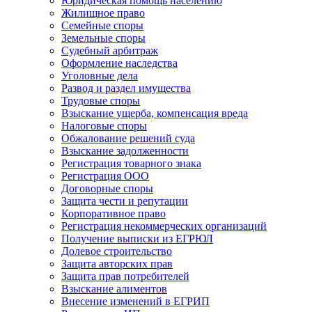
Юридическая помощь населению
Жилищное право
Семейные споры
Земельные споры
Судебный арбитраж
Оформление наследства
Уголовные дела
Развод и раздел имущества
Трудовые споры
Взыскание ущерба, компенсация вреда
Налоговые споры
Обжалование решений суда
Взыскание задолженности
Регистрация товарного знака
Регистрация ООО
Договорные споры
Защита чести и репутации
Корпоративное право
Регистрация некоммерческих организаций
Получение выписки из ЕГРЮЛ
Долевое строительство
Защита авторских прав
Защита прав потребителей
Взыскание алиментов
Внесение изменений в ЕГРИП