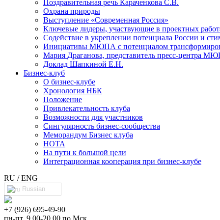
Поздравительная речь Караченкова С.В.
Охрана природы
Выступление «Современная Россия»
Ключевые лидеры, участвующие в проектных раб
Cодействие в укреплении потенциала России и сти
Инициативы МЮПА с потенциалом трансформирова
Мария Драганова, представитель пресс-центра МЮ
Доклад Шапкиной Е.Н.
Бизнес-клуб
О бизнес-клубе
Хронология НБК
Положение
Привлекательность клуба
Возможности для участников
Сингулярность бизнес-сообщества
Меморандум Бизнес клуба
НОТА
На пути к большой цели
Интеграционная кооперация при бизнес-клубе
RU / ENG
Russian
+7 (926) 695-49-90
пн-пт, 9.00-20.00 по Мск