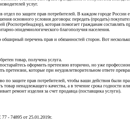
изводителей услуг.
в отдел по защите прав потребителей. В каждом городе России 
ения основного условия договора: передать (продать) покупател
й (Роспотребнадзор), которая помогает гражданам составлять пр
анитарно-эпидемиологического благополучия населения.
о обширный перечень прав и обязанностей сторон. Вот нескольк
ретен товар, получена услуга.
, постарайтесь оформить претензию вторично, но уже профессио
ть претензии, которые при неудовлетворительном ответе превращ
тво по защите прав потребителей, чтобы ваши действия были пр
ь товар ненадлежащего качества, а в течение срока годности ил
ивает ремонт изделия за счет продавца (поставщика услуги).
7 - 74895 от 25.01.2019г.