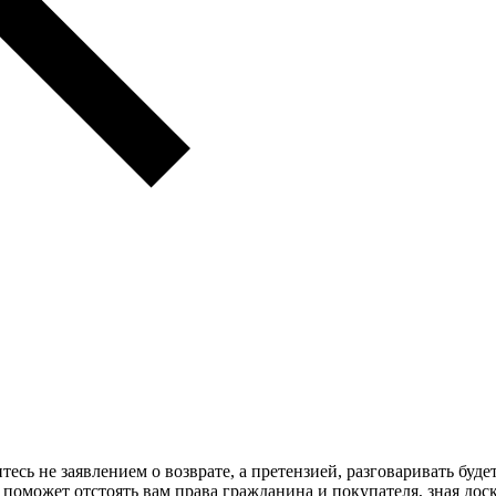
итесь не заявлением о возврате, а претензией, разговаривать буде
оможет отстоять вам права гражданина и покупателя, зная доск