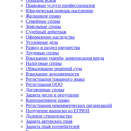
Образцы исков
Правовые услуги профессионалов
Юридическая помощь населению
Жилищное право
Семейные споры
Земельные споры
Судебный арбитраж
Оформление наследства
Уголовные дела
Развод и раздел имущества
Трудовые споры
Взыскание ущерба, компенсация вреда
Налоговые споры
Обжалование решений суда
Взыскание задолженности
Регистрация товарного знака
Регистрация ООО
Договорные споры
Защита чести и репутации
Корпоративное право
Регистрация некоммерческих организаций
Получение выписки из ЕГРЮЛ
Долевое строительство
Защита авторских прав
Защита прав потребителей