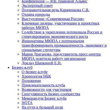
Конференция — Юр. правовой Альянс
Экспертный совет
Поздравительная речь Караченкова С.В.
Охрана природы
Выступление «Современная Россия»
Ключевые лидеры, участвующие в проектных
работах МЮПА
Cодействие в укреплении потенциала России и
стимулировании экономического роста
Инициативы МЮПА с потенциалом
трансформировать промышленность, экономику и
социальные структуры
Мария Драганова, представитель пресс-центра
МЮПА осветила работу организации
Доклад Шапкиной Е.Н.
Бизнес-клуб
О бизнес-клубе
Хронология НБК
Положение
Привлекательность клуба
Возможности для участников
Сингулярность бизнес-сообщества
Меморандум Бизнес клуба
НОТА
На пути к большой цели