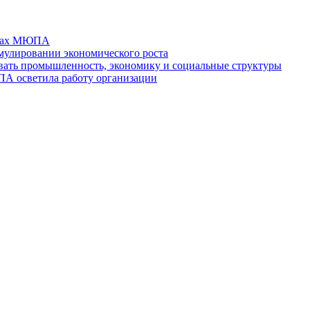
отах МЮПА
мулировании экономического роста
ть промышленность, экономику и социальные структуры
ПА осветила работу организации