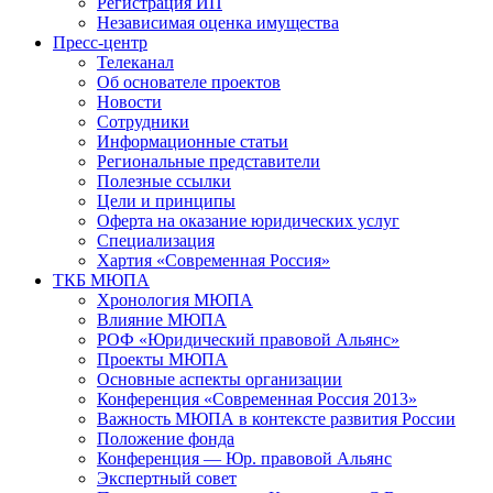
Регистрация ИП
Независимая оценка имущества
Пресс-центр
Телеканал
Об основателе проектов
Новости
Сотрудники
Информационные статьи
Региональные представители
Полезные ссылки
Цели и принципы
Оферта на оказание юридических услуг
Специализация
Хартия «Современная Россия»
ТКБ МЮПА
Хронология МЮПА
Влияние МЮПА
РОФ «Юридический правовой Альянс»
Проекты МЮПА
Основные аспекты организации
Конференция «Современная Россия 2013»
Важность МЮПА в контексте развития России
Положение фонда
Конференция — Юр. правовой Альянс
Экспертный совет