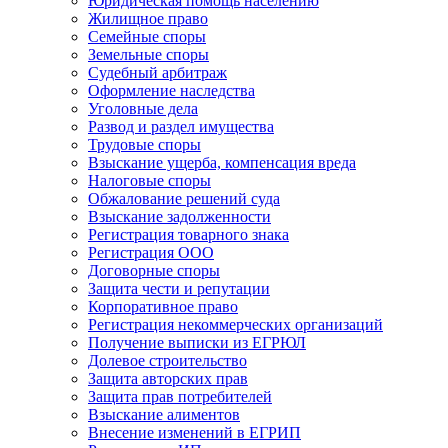
Юридическая помощь населению
Жилищное право
Семейные споры
Земельные споры
Судебный арбитраж
Оформление наследства
Уголовные дела
Развод и раздел имущества
Трудовые споры
Взыскание ущерба, компенсация вреда
Налоговые споры
Обжалование решений суда
Взыскание задолженности
Регистрация товарного знака
Регистрация ООО
Договорные споры
Защита чести и репутации
Корпоративное право
Регистрация некоммерческих организаций
Получение выписки из ЕГРЮЛ
Долевое строительство
Защита авторских прав
Защита прав потребителей
Взыскание алиментов
Внесение изменений в ЕГРИП