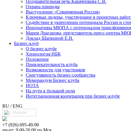
Поздравительная речь Караченкова С.В.
Охрана природы
Выступление «Современная Россия»
Ключевые лидеры, участвующие в проектных раб
Cодействие в укреплении потенциала России и сти
Инициативы МЮПА с потенциалом трансформирова
Мария Драганова, представитель пресс-центра МЮ
Доклад Шапкиной Е.Н.
Бизнес-клуб
О бизнес-клубе
Хронология НБК
Положение
Привлекательность клуба
Возможности для участников
Сингулярность бизнес-сообщества
Меморандум Бизнес клуба
НОТА
На пути к большой цели
Интеграционная кооперация при бизнес-клубе
RU / ENG
Russian
+7 (926) 695-49-90
пн-пт, 9.00-20.00 по Мск