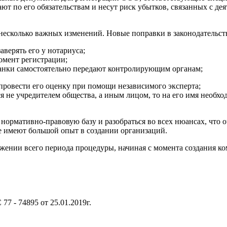
ют по его обязательствам и несут риск убытков, связанных с д
 несколько важных изменений. Новые поправки в законодательс
аверять его у нотариуса;
омент регистрации;
анки самостоятельно передают контролирующим органам;
провести его оценку при помощи независимого эксперта;
я не учредителем общества, а иным лицом, то на его имя необхо
ормативно-правовую базу и разобраться во всех нюансах, что 
е имеют большой опыт в создании организаций.
ении всего периода процедуры, начиная с момента создания ко
7 - 74895 от 25.01.2019г.