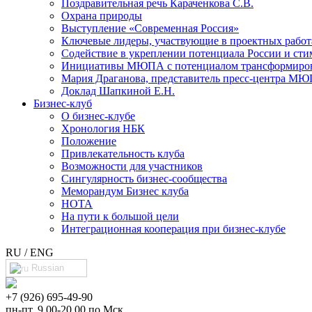
Поздравительная речь Караченкова С.В.
Охрана природы
Выступление «Современная Россия»
Ключевые лидеры, участвующие в проектных раб
Cодействие в укреплении потенциала России и сти
Инициативы МЮПА с потенциалом трансформирова
Мария Драганова, представитель пресс-центра МЮ
Доклад Шапкиной Е.Н.
Бизнес-клуб
О бизнес-клубе
Хронология НБК
Положение
Привлекательность клуба
Возможности для участников
Сингулярность бизнес-сообщества
Меморандум Бизнес клуба
НОТА
На пути к большой цели
Интеграционная кооперация при бизнес-клубе
RU / ENG
Russian
+7 (926) 695-49-90
пн-пт, 9.00-20.00 по Мск