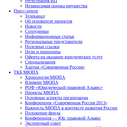
Регистрация ИП
Независимая оценка имущества
Пресс-центр
Телеканал
Об основателе проектов
Новости
Сотрудники
Информационные статьи
Региональные представители
Полезные ссылки
Цели и принципы
Оферта на оказание юридических услуг
Специализация
Хартия «Современная Россия»
ТКБ МЮПА
Хронология МЮПА
Влияние МЮПА
РОФ «Юридический правовой Альянс»
Проекты МЮПА
Основные аспекты организации
Конференция «Современная Россия 2013»
Важность МЮПА в контексте развития России
Положение фонда
Конференция — Юр. правовой Альянс
Экспертный совет