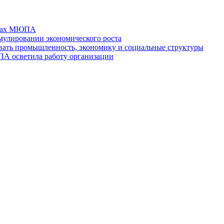
отах МЮПА
мулировании экономического роста
ть промышленность, экономику и социальные структуры
ПА осветила работу организации