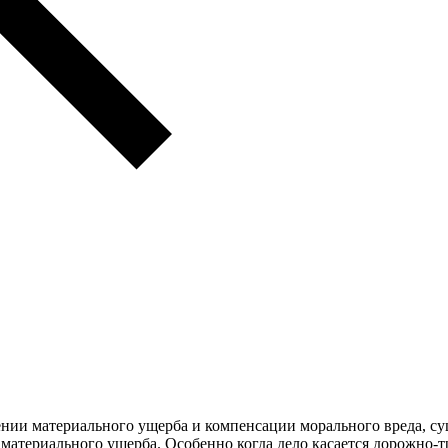
нии материального ущерба и компенсации морального вреда, сущ
атериального ущерба. Особенно когда дело касается дорожно-т