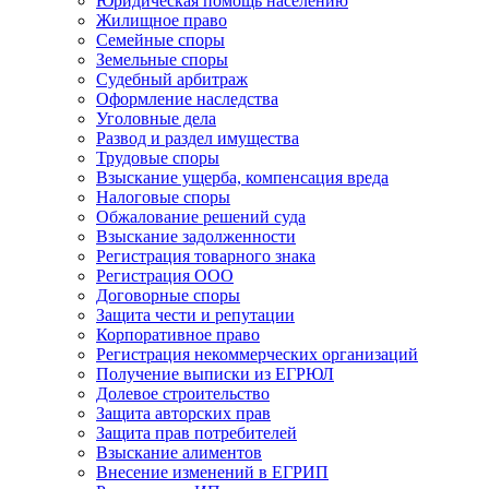
Юридическая помощь населению
Жилищное право
Семейные споры
Земельные споры
Судебный арбитраж
Оформление наследства
Уголовные дела
Развод и раздел имущества
Трудовые споры
Взыскание ущерба, компенсация вреда
Налоговые споры
Обжалование решений суда
Взыскание задолженности
Регистрация товарного знака
Регистрация ООО
Договорные споры
Защита чести и репутации
Корпоративное право
Регистрация некоммерческих организаций
Получение выписки из ЕГРЮЛ
Долевое строительство
Защита авторских прав
Защита прав потребителей
Взыскание алиментов
Внесение изменений в ЕГРИП