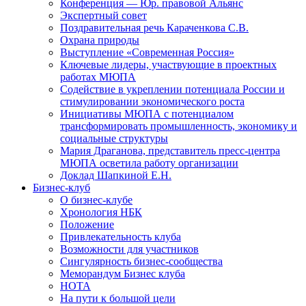
Конференция — Юр. правовой Альянс
Экспертный совет
Поздравительная речь Караченкова С.В.
Охрана природы
Выступление «Современная Россия»
Ключевые лидеры, участвующие в проектных
работах МЮПА
Cодействие в укреплении потенциала России и
стимулировании экономического роста
Инициативы МЮПА с потенциалом
трансформировать промышленность, экономику и
социальные структуры
Мария Драганова, представитель пресс-центра
МЮПА осветила работу организации
Доклад Шапкиной Е.Н.
Бизнес-клуб
О бизнес-клубе
Хронология НБК
Положение
Привлекательность клуба
Возможности для участников
Сингулярность бизнес-сообщества
Меморандум Бизнес клуба
НОТА
На пути к большой цели