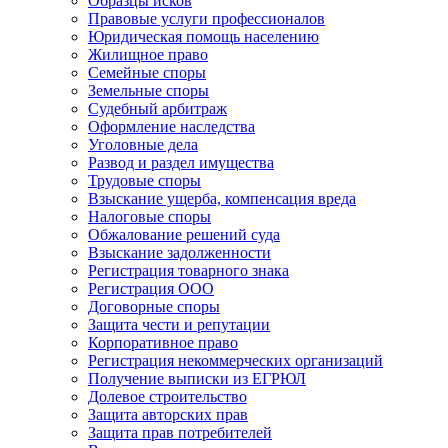
Образцы исков
Правовые услуги профессионалов
Юридическая помощь населению
Жилищное право
Семейные споры
Земельные споры
Судебный арбитраж
Оформление наследства
Уголовные дела
Развод и раздел имущества
Трудовые споры
Взыскание ущерба, компенсация вреда
Налоговые споры
Обжалование решений суда
Взыскание задолженности
Регистрация товарного знака
Регистрация ООО
Договорные споры
Защита чести и репутации
Корпоративное право
Регистрация некоммерческих организаций
Получение выписки из ЕГРЮЛ
Долевое строительство
Защита авторских прав
Защита прав потребителей