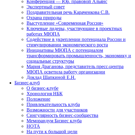
Конференция — Юр. правовой Альянс
Экспертный совет
Поздравительная речь Караченкова С.В.
Охрана природы
Выступление «Современная Россия»
Ключевые лидеры, участвующие в проектных
работах МЮПА
Cодействие в укреплении потенциала России и
стимулировании экономического роста
Инициативы МЮПА с потенциалом
трансформировать промышленность, экономику и
социальные структуры
Мария Драганова, представитель пресс-центра
МЮПА осветила работу организации
Доклад Шапкиной Е.Н.
Бизнес-клуб
О бизнес-клубе
Хронология НБК
Положение
Привлекательность клуба
Возможности для участников
Сингулярность бизнес-сообщества
Меморандум Бизнес клуба
НОТА
На пути к большой цели