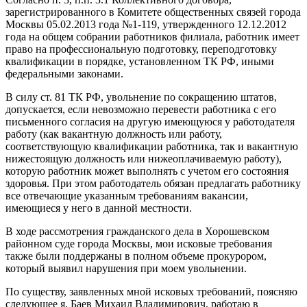
зарегистрированного в Комитете общественных связей города
Москвы 05.02.2013 года №1-119, утвержденного 12.12.2012
года на общем собрании работников филиала, работник имеет
право на профессиональную подготовку, переподготовку
квалификации в порядке, установленном ТК РФ, иными
федеральными законами.
В силу ст. 81 ТК РФ, увольнение по сокращению штатов,
допускается, если невозможно перевести работника с его
письменного согласия на другую имеющуюся у работодателя
работу (как вакантную должность или работу,
соответствующую квалификации работника, так и вакантную
нижестоящую должность или нижеоплачиваемую работу),
которую работник может выполнять с учетом его состояния
здоровья. При этом работодатель обязан предлагать работнику
все отвечающие указанным требованиям вакансии,
имеющиеся у него в данной местности.
В ходе рассмотрения гражданского дела в Хорошевском
районном суде города Москвы, мои исковые требования
также были поддержаны в полном объеме прокурором,
который выявил нарушения при моем увольнении.
По существу, заявленных мной исковых требований, поясняю
следующее я, Баев Михаил Владимирович, работаю в