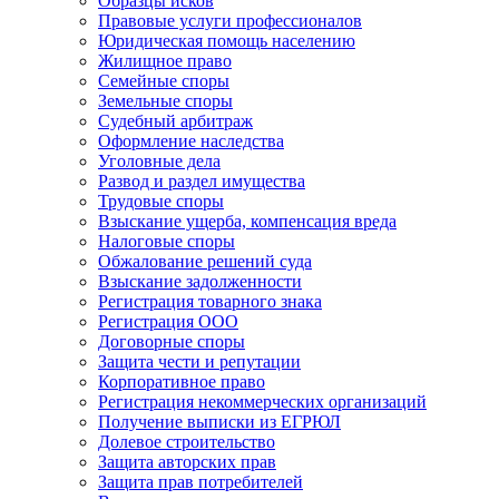
Образцы исков
Правовые услуги профессионалов
Юридическая помощь населению
Жилищное право
Семейные споры
Земельные споры
Судебный арбитраж
Оформление наследства
Уголовные дела
Развод и раздел имущества
Трудовые споры
Взыскание ущерба, компенсация вреда
Налоговые споры
Обжалование решений суда
Взыскание задолженности
Регистрация товарного знака
Регистрация ООО
Договорные споры
Защита чести и репутации
Корпоративное право
Регистрация некоммерческих организаций
Получение выписки из ЕГРЮЛ
Долевое строительство
Защита авторских прав
Защита прав потребителей