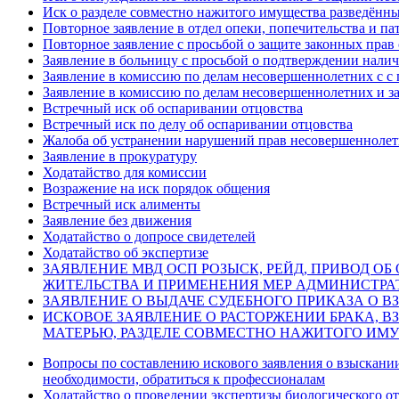
Иск о разделе совместно нажитого имущества разведённ
Повторное заявление в отдел опеки, попечительства и п
Повторное заявление с просьбой о защите законных прав
Заявление в больницу с просьбой о подтверждении налич
Заявление в комиссию по делам несовершеннолетних c с 
Заявление в комиссию по делам несовершеннолетних и за
Встречный иск об оспаривании отцовства
Встречный иск по делу об оспаривании отцовства
Жалоба об устранении нарушений прав несовершеннолет
Заявление в прокуратуру
Ходатайство для комиссии
Возражение на иск порядок общения
Встречный иск алименты
Заявление без движения
Ходатайство о допросе свидетелей
Ходатайство об экспертизе
ЗАЯВЛЕНИЕ МВД ОСП РОЗЫСК, РЕЙД, ПРИВОД О
ЖИТЕЛЬСТВА И ПРИМЕНЕНИЯ МЕР АДМИНИСТРА
ЗАЯВЛЕНИЕ О ВЫДАЧЕ СУДЕБНОГО ПРИКАЗА О 
ИСКОВОЕ ЗАЯВЛЕНИЕ О РАСТОРЖЕНИИ БРАКА, 
МАТЕРЬЮ, РАЗДЕЛЕ СОВМЕСТНО НАЖИТОГО ИМ
Вопросы по составлению искового заявления о взыскании
необходимости, обратиться к профессионалам
Ходатайство о проведении экспертизы биологического о