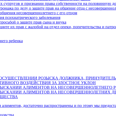
ых супругов и признании права собственности на половинную д
атронажа по делу о защите прав на общение отца с несовершенн
 общения несовершеннолетнего с его отцом
ия психиатрического заболевания
просьбой о защите прав сына и внука
щите их прав с жалобой на отдел опеки, попечительства и патр
него ребенка
Б ОСУЩЕСТВЛЕНИИ РОЗЫСКА ДОЛЖНИКА, ПРИНУДИТЕЛЬ
ТИВНОГО ВОЗДЕЙСТВИЯ ЗА ЗЛОСТНОЕ УКЛОН
ВЗЫСКАНИИ АЛИМЕНТОВ НА НЕСОВЕРШЕННОЛЕТНЕГО 
ВЗЫСКАНИИ АЛИМЕНТОВ НА НЕСОВЕРШЕННОЛЕТНИХ ДЕ
УЩЕСТВА
 алиментов, достаточно распространены и по этому мы предоста
тцовства