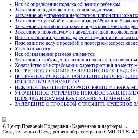
Иск об определении порядка общения с ребёнком
Заявление о недопущении насилия над детьми
Заявление об устранении недоcтатков и принятии иска по
Заявление с просьбой о защите прав ребёнка при бракора
Заявление с просьбой поставить под особый контроль де
Заявление в прокуратуру о нарушении прав несовершенн
Иск о признании договора дарения недействительным и п
Пояснение по делу с просьбой о повторном запросе свед
Уточненный иск
Иск об изменении размера алиментов
Заявление о возбуждении исполнительного производства
Ходатайство об истребовании характеристики по месту ж
ВСТРЕЧНОЕ ИСКОВОЕ ЗАЯВЛЕНИЕ ОБ ОПРЕДЕЛЕ
ВСТРЕЧНОЕ ИСКОВОЕ ЗАЯВЛЕНИЕ ОБ ОПРЕДЕЛЕ
ВЗЫСКАНИЯ АЛИМЕНТОВ
ИСКОВОЕ ЗАЯВЛЕНИЕ О РАСТОРЖЕНИИ БРАКА 
УТОЧНЕННОЕ ВСТРЕЧНОЕ ИСКОВОЕ ЗАЯВЛЕНИЕ 
ПОРЯДКА И СУММЫ ВЗЫСКАНИЯ АЛИМЕНТОВ
ЗАЯВЛЕНИЕ С ПРОСЬБОЙ ОТЛОЖИТЬ СУДЕБНОЕ 
© Центр Правовой Поддержки «Караченков и партнеры» .
Свидетельство о Государственной регистрации СМИ: ЭЛ № ФС 7