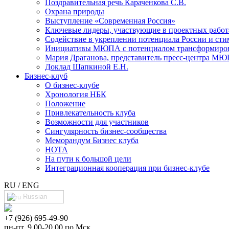
Поздравительная речь Караченкова С.В.
Охрана природы
Выступление «Современная Россия»
Ключевые лидеры, участвующие в проектных раб
Cодействие в укреплении потенциала России и сти
Инициативы МЮПА с потенциалом трансформирова
Мария Драганова, представитель пресс-центра МЮ
Доклад Шапкиной Е.Н.
Бизнес-клуб
О бизнес-клубе
Хронология НБК
Положение
Привлекательность клуба
Возможности для участников
Сингулярность бизнес-сообщества
Меморандум Бизнес клуба
НОТА
На пути к большой цели
Интеграционная кооперация при бизнес-клубе
RU / ENG
Russian
+7 (926) 695-49-90
пн-пт, 9.00-20.00 по Мск