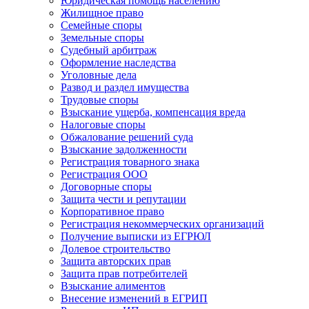
Юридическая помощь населению
Жилищное право
Семейные споры
Земельные споры
Судебный арбитраж
Оформление наследства
Уголовные дела
Развод и раздел имущества
Трудовые споры
Взыскание ущерба, компенсация вреда
Налоговые споры
Обжалование решений суда
Взыскание задолженности
Регистрация товарного знака
Регистрация ООО
Договорные споры
Защита чести и репутации
Корпоративное право
Регистрация некоммерческих организаций
Получение выписки из ЕГРЮЛ
Долевое строительство
Защита авторских прав
Защита прав потребителей
Взыскание алиментов
Внесение изменений в ЕГРИП