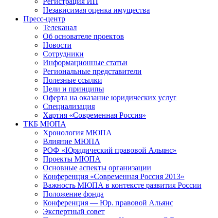
Регистрация ИП
Независимая оценка имущества
Пресс-центр
Телеканал
Об основателе проектов
Новости
Сотрудники
Информационные статьи
Региональные представители
Полезные ссылки
Цели и принципы
Оферта на оказание юридических услуг
Специализация
Хартия «Современная Россия»
ТКБ МЮПА
Хронология МЮПА
Влияние МЮПА
РОФ «Юридический правовой Альянс»
Проекты МЮПА
Основные аспекты организации
Конференция «Современная Россия 2013»
Важность МЮПА в контексте развития России
Положение фонда
Конференция — Юр. правовой Альянс
Экспертный совет