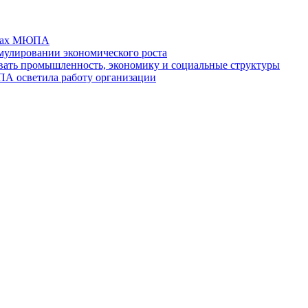
отах МЮПА
мулировании экономического роста
ть промышленность, экономику и социальные структуры
ПА осветила работу организации