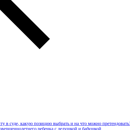
ту в суде, какую позицию выбрать и на что можно претендовать
овершеннолетнего ребенка с дедушкой и бабушкой