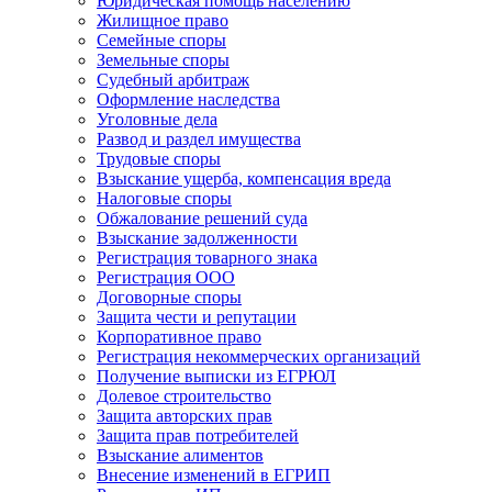
Юридическая помощь населению
Жилищное право
Семейные споры
Земельные споры
Судебный арбитраж
Оформление наследства
Уголовные дела
Развод и раздел имущества
Трудовые споры
Взыскание ущерба, компенсация вреда
Налоговые споры
Обжалование решений суда
Взыскание задолженности
Регистрация товарного знака
Регистрация ООО
Договорные споры
Защита чести и репутации
Корпоративное право
Регистрация некоммерческих организаций
Получение выписки из ЕГРЮЛ
Долевое строительство
Защита авторских прав
Защита прав потребителей
Взыскание алиментов
Внесение изменений в ЕГРИП