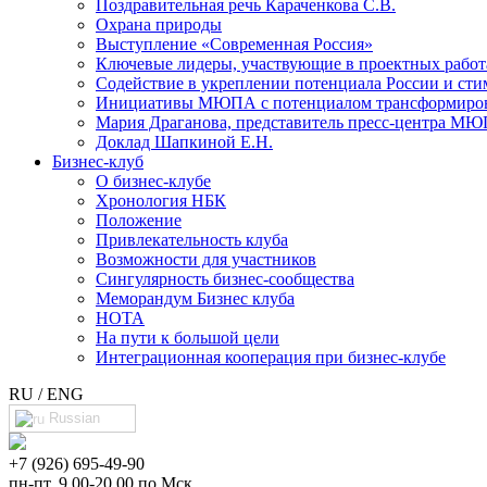
Поздравительная речь Караченкова С.В.
Охрана природы
Выступление «Современная Россия»
Ключевые лидеры, участвующие в проектных раб
Cодействие в укреплении потенциала России и сти
Инициативы МЮПА с потенциалом трансформирова
Мария Драганова, представитель пресс-центра МЮ
Доклад Шапкиной Е.Н.
Бизнес-клуб
О бизнес-клубе
Хронология НБК
Положение
Привлекательность клуба
Возможности для участников
Сингулярность бизнес-сообщества
Меморандум Бизнес клуба
НОТА
На пути к большой цели
Интеграционная кооперация при бизнес-клубе
RU / ENG
Russian
+7 (926) 695-49-90
пн-пт, 9.00-20.00 по Мск