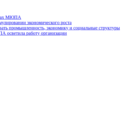
отах МЮПА
мулировании экономического роста
ть промышленность, экономику и социальные структуры
ПА осветила работу организации