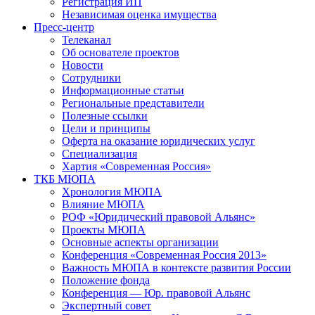
Регистрация ИП
Независимая оценка имущества
Пресс-центр
Телеканал
Об основателе проектов
Новости
Сотрудники
Информационные статьи
Региональные представители
Полезные ссылки
Цели и принципы
Оферта на оказание юридических услуг
Специализация
Хартия «Современная Россия»
ТКБ МЮПА
Хронология МЮПА
Влияние МЮПА
РОФ «Юридический правовой Альянс»
Проекты МЮПА
Основные аспекты организации
Конференция «Современная Россия 2013»
Важность МЮПА в контексте развития России
Положение фонда
Конференция — Юр. правовой Альянс
Экспертный совет